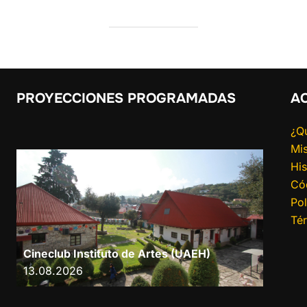
PROYECCIONES PROGRAMADAS
A
¿Q
Mis
His
Có
Pol
Té
Cineclub Instituto de Artes (UAEH)
13.08.2026