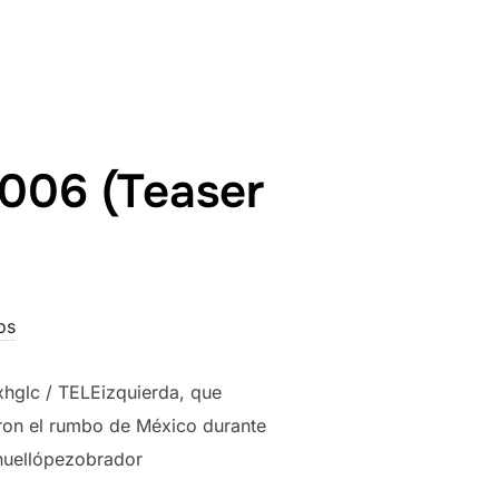
2006 (Teaser
os
xhglc / TELEizquierda, que
ron el rumbo de México durante
nuellópezobrador