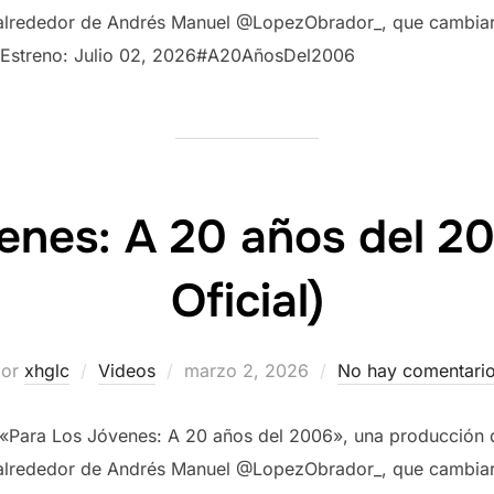
 alrededor de Andrés Manuel @LopezObrador_, que cambia
6.Estreno: Julio 02, 2026#A20AñosDel2006
enes: A 20 años del 200
Oficial)
por
xhglc
Videos
marzo 2, 2026
No hay comentari
l «Para Los Jóvenes: A 20 años del 2006», una producción 
 alrededor de Andrés Manuel @LopezObrador_, que cambia