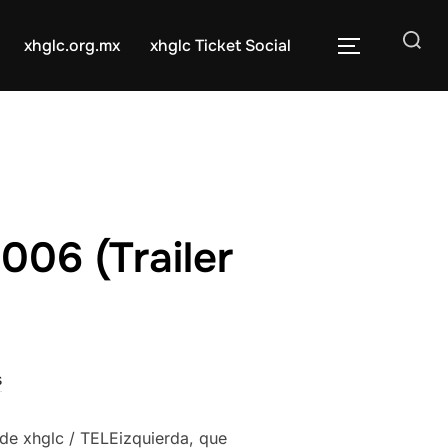
xhglc.org.mx
xhglc Ticket Social
006 (Trailer
s
de xhglc / TELEizquierda, que